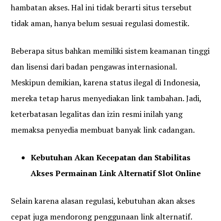
hambatan akses. Hal ini tidak berarti situs tersebut
tidak aman, hanya belum sesuai regulasi domestik.
Beberapa situs bahkan memiliki sistem keamanan tinggi
dan lisensi dari badan pengawas internasional.
Meskipun demikian, karena status ilegal di Indonesia,
mereka tetap harus menyediakan link tambahan. Jadi,
keterbatasan legalitas dan izin resmi inilah yang
memaksa penyedia membuat banyak link cadangan.
Kebutuhan Akan Kecepatan dan Stabilitas
Akses Permainan Link Alternatif Slot Online
Selain karena alasan regulasi, kebutuhan akan akses
cepat juga mendorong penggunaan link alternatif.