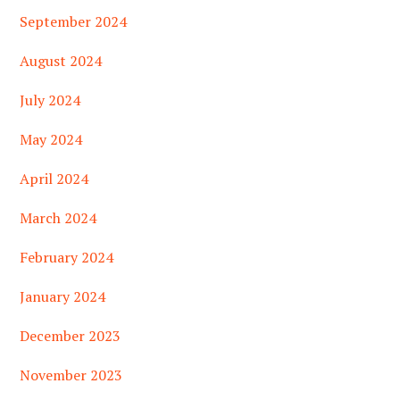
September 2024
August 2024
July 2024
May 2024
April 2024
March 2024
February 2024
January 2024
December 2023
November 2023