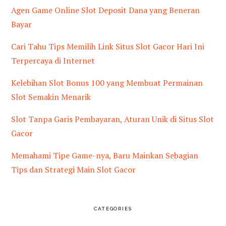
Agen Game Online Slot Deposit Dana yang Beneran
Bayar
Cari Tahu Tips Memilih Link Situs Slot Gacor Hari Ini
Terpercaya di Internet
Kelebihan Slot Bonus 100 yang Membuat Permainan
Slot Semakin Menarik
Slot Tanpa Garis Pembayaran, Aturan Unik di Situs Slot
Gacor
Memahami Tipe Game-nya, Baru Mainkan Sebagian
Tips dan Strategi Main Slot Gacor
CATEGORIES