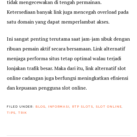
tidak mengecewakan di tengah permainan.
Ketersediaan banyak link juga mencegah overload pada
satu domain yang dapat memperlambat akses.
Ini sangat penting terutama saat jam-jam sibuk dengan
ribuan pemain aktif secara bersamaan. Link alternatif
menjaga performa situs tetap optimal walau terjadi
lonjakan trafik besar. Maka dari itu, link alternatif slot
online cadangan juga berfungsi meningkatkan efisiensi
dan kepuasan pengguna slot online.
FILED UNDER:
BLOG
,
INFORMASI
,
RTP SLOTS
,
SLOT ONLINE
,
TIPS
,
TRIK