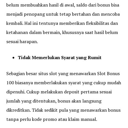
belum membuahkan hasil di awal, saldo dari bonus bisa
menjadi penopang untuk tetap bertahan dan mencoba
kembali. Hal ini tentunya memberikan fleksibilitas dan
ketahanan dalam bermain, khususnya saat hasil belum
sesuai harapan.
Tidak Memerlukan Syarat yang Rumit
Sebagian besar situs slot yang menawarkan Slot Bonus
100 biasanya memberlakukan syarat yang cukup mudah
dipenuhi. Cukup melakukan deposit pertama sesuai
jumlah yang ditentukan, bonus akan langsung
dikreditkan. Tidak sedikit pula yang menawarkan bonus
tanpa perlu kode promo atau klaim manual.