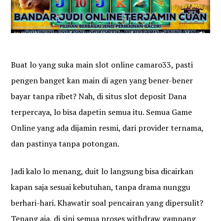
Buat lo yang suka main slot online camaro33, pasti
pengen banget kan main di agen yang bener-bener
bayar tanpa ribet? Nah, di situs slot deposit Dana
terpercaya, lo bisa dapetin semua itu. Semua Game
Online yang ada dijamin resmi, dari provider ternama,
dan pastinya tanpa potongan.
Jadi kalo lo menang, duit lo langsung bisa dicairkan
kapan saja sesuai kebutuhan, tanpa drama nunggu
berhari-hari.
Khawatir soal pencairan yang dipersulit?
Tenang aja, di sini semua proses withdraw gampang