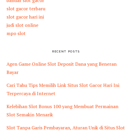
bandar slot gacor
slot gacor terbaru
slot gacor hari ini
judi slot online
mpo slot
RECENT POSTS
Agen Game Online Slot Deposit Dana yang Beneran
Bayar
Cari Tahu Tips Memilih Link Situs Slot Gacor Hari Ini
Terpercaya di Internet
Kelebihan Slot Bonus 100 yang Membuat Permainan
Slot Semakin Menarik
Slot Tanpa Garis Pembayaran, Aturan Unik di Situs Slot