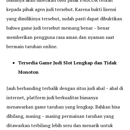
biasanya akan diberikan oleh pihak PAGCOR terkait
kepada pihak agen judi tersebut.
Karena bukti lisensi
yang dimilikinya tersebut, sudah pasti dapat dibuktikan
bahwa game judi tersebut memang benar – benar
memberikan pengguna rasa aman dan nyaman saat
bermain taruhan online.
Tersedia Game Judi Slot Lengkap dan Tidak
Monoton
Jauh berbanding terbalik dengan situs judi abal – abal di
internet, platform judi berkualitas biasanya
menawarkan game taruhan yang lengkap. Bahkan bisa
dibilang, masing – masing permainan taruhan yang
ditawarkan terbilang lebih seru dan menarik untuk