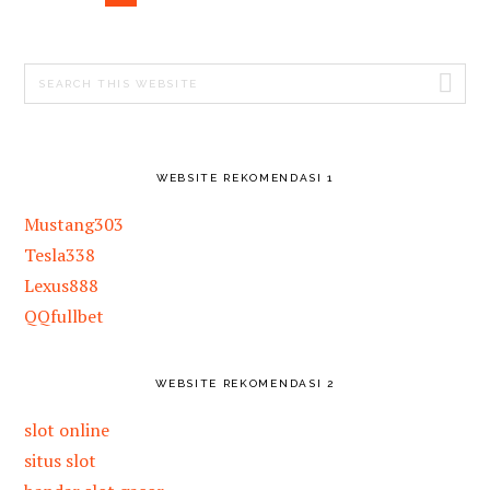
pages
omitted
PRIMARY
Search
SIDEBAR
this
website
WEBSITE REKOMENDASI 1
Mustang303
Tesla338
Lexus888
QQfullbet
WEBSITE REKOMENDASI 2
slot online
situs slot