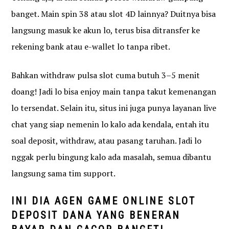
banget. Main spin 38 atau slot 4D lainnya?
Duitnya bisa
langsung masuk ke akun lo, terus bisa ditransfer ke
rekening bank atau e-wallet lo tanpa ribet.
Bahkan withdraw pulsa slot cuma butuh 3–5 menit
doang! Jadi lo bisa enjoy main tanpa takut kemenangan
lo tersendat.
Selain itu, situs ini juga punya layanan live
chat yang siap nemenin lo kalo ada kendala, entah itu
soal deposit, withdraw, atau pasang taruhan. Jadi lo
nggak perlu bingung kalo ada masalah, semua dibantu
langsung sama tim support.
INI DIA AGEN GAME ONLINE SLOT
DEPOSIT DANA YANG BENERAN