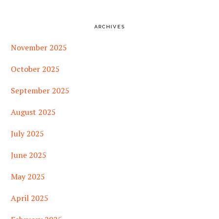
ARCHIVES
November 2025
October 2025
September 2025
August 2025
July 2025
June 2025
May 2025
April 2025