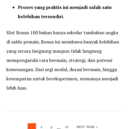
Proses yang praktis ini menjadi salah satu
kelebihan tersendiri.
Slot Bonus 100 bukan hanya sekedar tambahan angka
di saldo pemain. Bonus ini membawa banyak kelebihan
yang secara langsung maupun tidak langsung
mempengaruhi cara bermain, strategi, dan potensi
kemenangan. Dari segi modal, durasi bermain, hingga
kesempatan untuk bereksperimen, semuanya menjadi
lebih luas.
Interim
…
PAGE
PAGE
PAGE
PAGE
GO TO
1
2
3
17
NEXT PAGE »