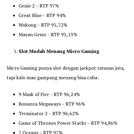
Genie 2 – RTP 97%
Great Blue – RTP 94%
Wukong – RTP 95,72%
Mayan Gems – RTP 93,13%
Slot Mudah Menang Micro Gaming
Micro Gaming punya slot dengan jackpot ratusan juta,
tapi kalo mau gampang menang bisa coba:
9 Mask of Fire – RTP 96,24%
Bonanza Megaways – RTP 96%
Terminator 2 – RTP 96,62%
Game of Thrones Power Stacks – RTP 94,86%
7 Oceans – RTP 97%