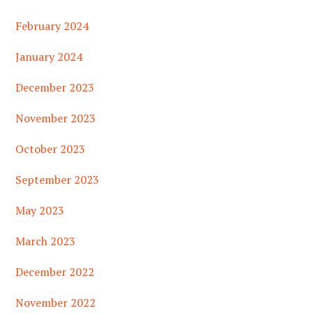
February 2024
January 2024
December 2023
November 2023
October 2023
September 2023
May 2023
March 2023
December 2022
November 2022