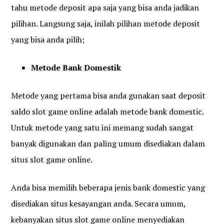
tahu metode deposit apa saja yang bisa anda jadikan
pilihan. Langsung saja, inilah pilihan metode deposit
yang bisa anda pilih;
Metode Bank Domestik
Metode yang pertama bisa anda gunakan saat deposit
saldo slot game online adalah metode bank domestic.
Untuk metode yang satu ini memang sudah sangat
banyak digunakan dan paling umum disediakan dalam
situs slot game online.
Anda bisa memilih beberapa jenis bank domestic yang
disediakan situs kesayangan anda. Secara umum,
kebanyakan situs slot game online menyediakan