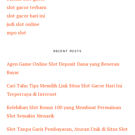
slot gacor terbaru
slot gacor hari ini
judi slot online
mpo slot
RECENT POSTS
Agen Game Online Slot Deposit Dana yang Beneran
Bayar
Cari Tahu Tips Memilih Link Situs Slot Gacor Hari Ini
Terpercaya di Internet
Kelebihan Slot Bonus 100 yang Membuat Permainan
Slot Semakin Menarik
Slot Tanpa Garis Pembayaran, Aturan Unik di Situs Slot