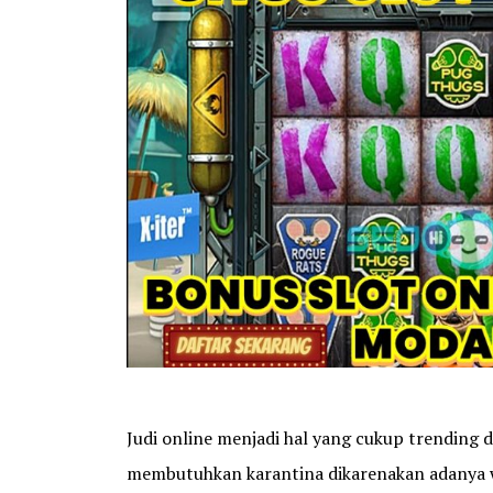
Judi online menjadi hal yang cukup trending 
membutuhkan karantina dikarenakan adanya w