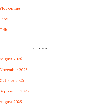
Slot Online
Tips
Trik
ARCHIVES
August 2026
November 2025
October 2025
September 2025
August 2025