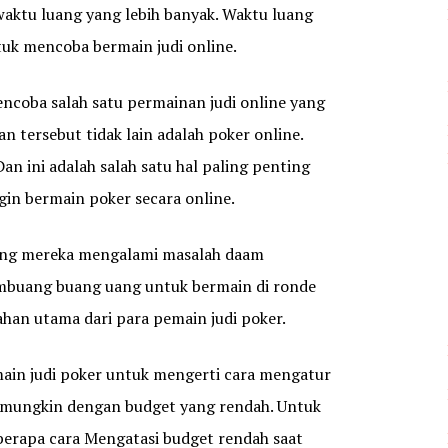
 waktu luang yang lebih banyak. Waktu luang
ntuk mencoba bermain judi online.
encoba salah satu permainan judi online yang
n tersebut tidak lain adalah poker online.
n ini adalah salah satu hal paling penting
gin bermain poker secara online.
dang mereka mengalami masalah daam
buang buang uang untuk bermain di ronde
han utama dari para pemain judi poker.
ain judi poker untuk mengerti cara mengatur
t mungkin dengan budget yang rendah. Untuk
berapa cara Mengatasi budget rendah saat