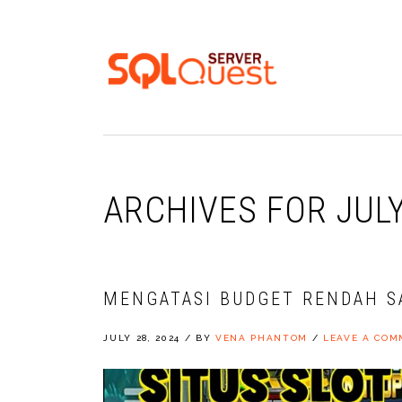
Skip
Skip
Skip
to
to
to
primary
main
primary
navigation
content
sidebar
ARCHIVES FOR JULY
MENGATASI BUDGET RENDAH S
JULY 28, 2024
/
BY
VENA PHANTOM
/
LEAVE A CO