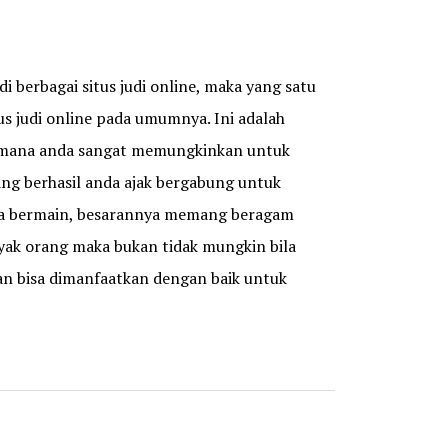
i berbagai situs judi online, maka yang satu
us judi online pada umumnya. Ini adalah
i mana anda sangat memungkinkan untuk
ang berhasil anda ajak bergabung untuk
anda bermain, besarannya memang beragam
yak orang maka bukan tidak mungkin bila
an bisa dimanfaatkan dengan baik untuk