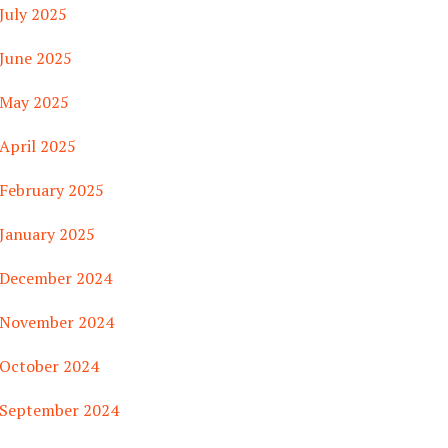
July 2025
June 2025
May 2025
April 2025
February 2025
January 2025
December 2024
November 2024
October 2024
September 2024