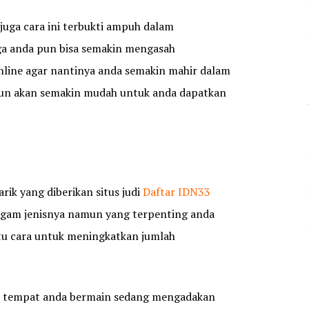
juga cara ini terbukti ampuh dalam
a anda pun bisa semakin mengasah
line agar nantinya anda semakin mahir dalam
un akan semakin mudah untuk anda dapatkan
ik yang diberikan situs judi
Daftar IDN33
ragam jenisnya namun yang terpenting anda
tu cara untuk meningkatkan jumlah
line tempat anda bermain sedang mengadakan