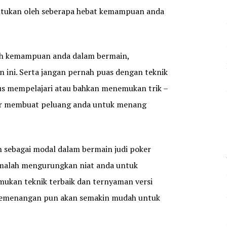
entukan oleh seberapa hebat kemampuan anda
sah kemampuan anda dalam bermain,
ini. Serta jangan pernah puas dengan teknik
rus mempelajari atau bahkan menemukan trik –
agar membuat peluang anda untuk menang
h sebagai modal dalam bermain judi poker
u malah mengurungkan niat anda untuk
ukan teknik terbaik dan ternyaman versi
a kemenangan pun akan semakin mudah untuk