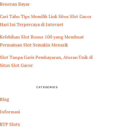
Beneran Bayar
Cari Tahu Tips Memilih Link Situs Slot Gacor
Hari Ini Terpercaya di Internet
Kelebihan Slot Bonus 100 yang Membuat
Permainan Slot Semakin Menarik
Slot Tanpa Garis Pembayaran, Aturan Unik di
Situs Slot Gacor
CATEGORIES
Blog
Informasi
RTP Slots