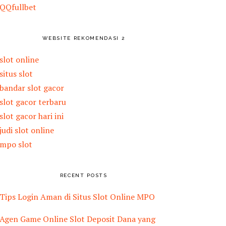
QQfullbet
WEBSITE REKOMENDASI 2
slot online
situs slot
bandar slot gacor
slot gacor terbaru
slot gacor hari ini
judi slot online
mpo slot
RECENT POSTS
Tips Login Aman di Situs Slot Online MPO
Agen Game Online Slot Deposit Dana yang