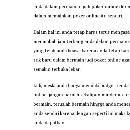
anda dalam permainan judi poker online dit
dalam memainkan poker online itu sendiri.
Dalam hal ini anda tetap harus terus menga
menambah jam terbang anda dalam permainan 
yang telah anda kuasai karena anda tetap ha
trik baru dalam bermain judi poker online 
semakin terbuka lebar.
Jadi, meski anda hanya memiliki budget renda
onlibe, jangan pernah sekalipun minder ata
bermain, teruslah bermain hingga anda menem
anda sendiri karena dengan seperti ini mak
anda dapatkan.