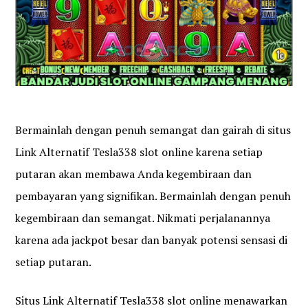
Bermainlah dengan penuh semangat dan gairah di situs
Link Alternatif Tesla338 slot online karena setiap
putaran akan membawa Anda kegembiraan dan
pembayaran yang signifikan. Bermainlah dengan penuh
kegembiraan dan semangat. Nikmati perjalanannya
karena ada jackpot besar dan banyak potensi sensasi di
setiap putaran.
Situs Link Alternatif Tesla338 slot online menawarkan