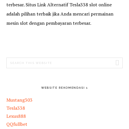
terbesar. Situs Link Alternatif Tesla338 slot online
adalah pilihan terbaik jika Anda mencari permainan
mesin slot dengan pembayaran terbesar.
PRIMARY
Search
SIDEBAR
this
website
WEBSITE REKOMENDASI 1
Mustang303
Tesla338
Lexus888
QQfullbet