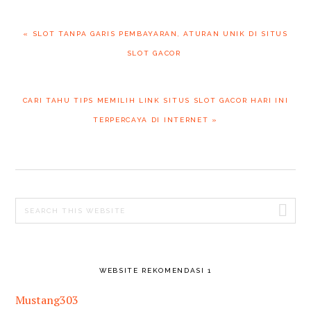
PREVIOUS
« SLOT TANPA GARIS PEMBAYARAN, ATURAN UNIK DI SITUS
POST:
SLOT GACOR
NEXT
CARI TAHU TIPS MEMILIH LINK SITUS SLOT GACOR HARI INI
POST:
TERPERCAYA DI INTERNET »
PRIMARY
Search
SIDEBAR
this
website
WEBSITE REKOMENDASI 1
Mustang303