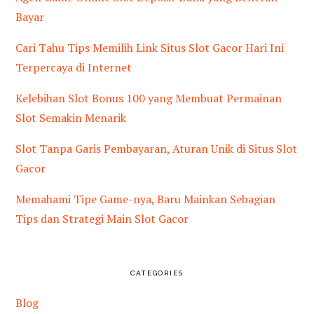
Bayar
Cari Tahu Tips Memilih Link Situs Slot Gacor Hari Ini
Terpercaya di Internet
Kelebihan Slot Bonus 100 yang Membuat Permainan
Slot Semakin Menarik
Slot Tanpa Garis Pembayaran, Aturan Unik di Situs Slot
Gacor
Memahami Tipe Game-nya, Baru Mainkan Sebagian
Tips dan Strategi Main Slot Gacor
CATEGORIES
Blog