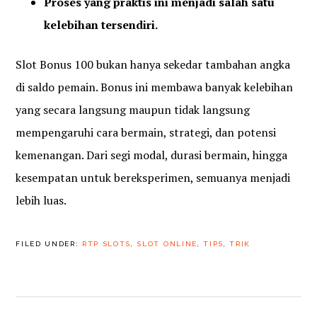
Proses yang praktis ini menjadi salah satu
kelebihan tersendiri.
Slot Bonus 100 bukan hanya sekedar tambahan angka
di saldo pemain. Bonus ini membawa banyak kelebihan
yang secara langsung maupun tidak langsung
mempengaruhi cara bermain, strategi, dan potensi
kemenangan. Dari segi modal, durasi bermain, hingga
kesempatan untuk bereksperimen, semuanya menjadi
lebih luas.
FILED UNDER:
RTP SLOTS
,
SLOT ONLINE
,
TIPS
,
TRIK