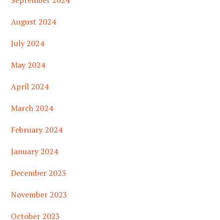
September 2024
August 2024
July 2024
May 2024
April 2024
March 2024
February 2024
January 2024
December 2023
November 2023
October 2023