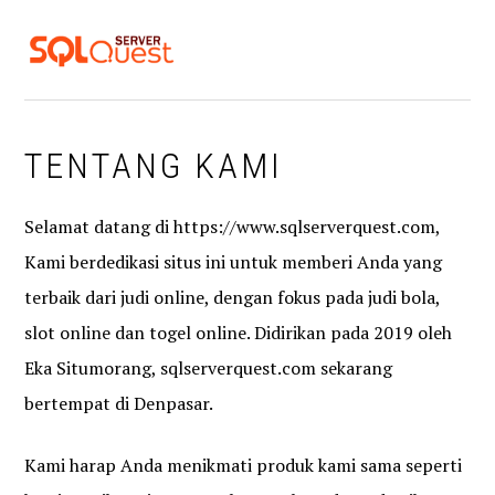
Skip
Skip
Skip
to
to
to
MENU
primary
main
primary
navigation
content
sidebar
TENTANG KAMI
Selamat datang di https://www.sqlserverquest.com,
Kami berdedikasi situs ini untuk memberi Anda yang
terbaik dari judi online, dengan fokus pada judi bola,
slot online dan togel online. Didirikan pada 2019 oleh
Eka Situmorang, sqlserverquest.com sekarang
bertempat di Denpasar.
Kami harap Anda menikmati produk kami sama seperti