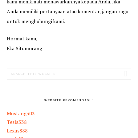
kami menikmati menawarkannya kepada Anda. Jika
Anda memiliki pertanyaan atau komentar, jangan ragu
untuk menghubungi kami.
Hormat kami,
Eka Situmorang
PRIMARY
Search
SIDEBAR
this
website
WEBSITE REKOMENDASI 1
Mustang303
Tesla338
Lexus888