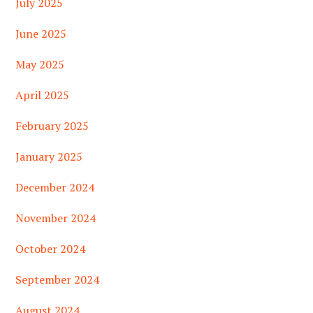
July 2025
June 2025
May 2025
April 2025
February 2025
January 2025
December 2024
November 2024
October 2024
September 2024
August 2024