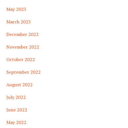
May 2023
March 2023
December 2022
November 2022
October 2022
September 2022
August 2022
July 2022
June 2022
May 2022