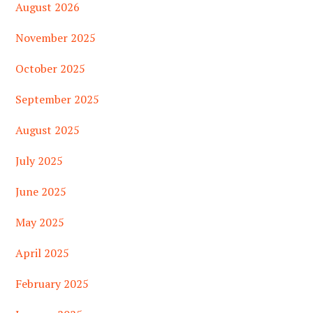
August 2026
November 2025
October 2025
September 2025
August 2025
July 2025
June 2025
May 2025
April 2025
February 2025