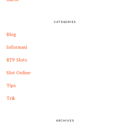
CATEGORIES
Blog
Informasi
RTP Slots
Slot Online
Tips
Trik
ARCHIVES