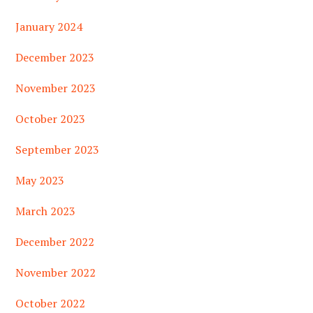
January 2024
December 2023
November 2023
October 2023
September 2023
May 2023
March 2023
December 2022
November 2022
October 2022