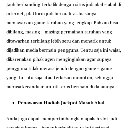
Jauh berbanding terbalik dengan situs judi abal – abal di
internet, platform judi berkualitas biasanya
menawarkan game taruhan yang lengkap. Bahkan bisa
dibilang, masing – masing permainan taruhan yang
ditawarkan terbilang lebih seru dan menarik untuk
dijadikan media bermain pengguna.
Tentu saja ini wajar,
dikarenakan pihak agen menginginkan agar supaya
pengguna tidak merasa jenuh dengan game – game
yang itu – itu saja atau terkesan monoton, sehingga
merasa kecanduan untuk terus bermain di dalamnya.
Penawaran Hadiah Jackpot Masuk Akal
Anda juga dapat mempertimbangkan apakah slot judi
tersebut benar – benar berkualitas, yakni dari segi