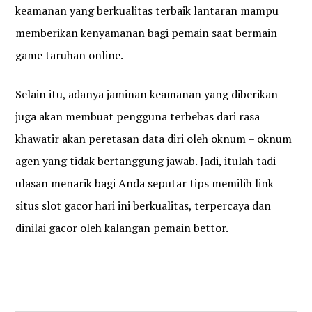
keamanan yang berkualitas terbaik lantaran mampu
memberikan kenyamanan bagi pemain saat bermain
game taruhan online.
Selain itu, adanya jaminan keamanan yang diberikan
juga akan membuat pengguna terbebas dari rasa
khawatir akan peretasan data diri oleh oknum – oknum
agen yang tidak bertanggung jawab.
Jadi, itulah tadi
ulasan menarik bagi Anda seputar tips memilih link
situs slot gacor hari ini berkualitas, terpercaya dan
dinilai gacor oleh kalangan pemain bettor.