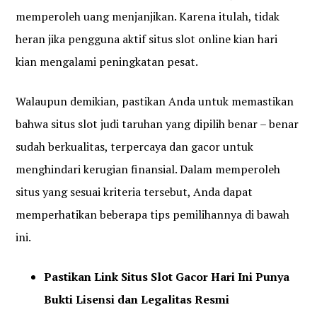
memperoleh uang menjanjikan. Karena itulah, tidak
heran jika pengguna aktif situs slot online kian hari
kian mengalami peningkatan pesat.
Walaupun demikian, pastikan Anda untuk memastikan
bahwa situs slot judi taruhan yang dipilih benar – benar
sudah berkualitas, terpercaya dan gacor untuk
menghindari kerugian finansial. Dalam memperoleh
situs yang sesuai kriteria tersebut, Anda dapat
memperhatikan beberapa tips pemilihannya di bawah
ini.
Pastikan Link Situs Slot Gacor Hari Ini Punya
Bukti Lisensi dan Legalitas Resmi