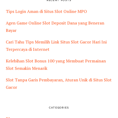
RECENT POSTS
Tips Login Aman di Situs Slot Online MPO
Agen Game Online Slot Deposit Dana yang Beneran
Bayar
Cari Tahu Tips Memilih Link Situs Slot Gacor Hari Ini
Terpercaya di Internet
Kelebihan Slot Bonus 100 yang Membuat Permainan
Slot Semakin Menarik
Slot Tanpa Garis Pembayaran, Aturan Unik di Situs Slot
Gacor
CATEGORIES