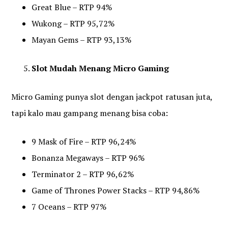
Great Blue – RTP 94%
Wukong – RTP 95,72%
Mayan Gems – RTP 93,13%
Slot Mudah Menang Micro Gaming
Micro Gaming punya slot dengan jackpot ratusan juta,
tapi kalo mau gampang menang bisa coba:
9 Mask of Fire – RTP 96,24%
Bonanza Megaways – RTP 96%
Terminator 2 – RTP 96,62%
Game of Thrones Power Stacks – RTP 94,86%
7 Oceans – RTP 97%