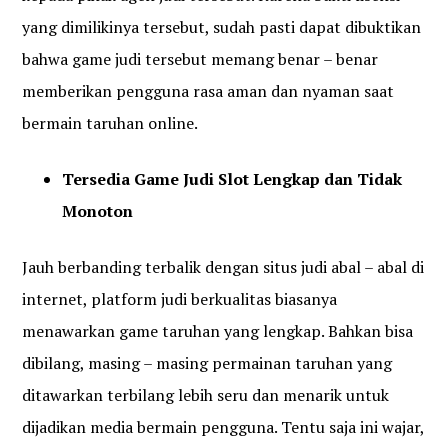
yang dimilikinya tersebut, sudah pasti dapat dibuktikan
bahwa game judi tersebut memang benar – benar
memberikan pengguna rasa aman dan nyaman saat
bermain taruhan online.
Tersedia Game Judi Slot Lengkap dan Tidak
Monoton
Jauh berbanding terbalik dengan situs judi abal – abal di
internet, platform judi berkualitas biasanya
menawarkan game taruhan yang lengkap. Bahkan bisa
dibilang, masing – masing permainan taruhan yang
ditawarkan terbilang lebih seru dan menarik untuk
dijadikan media bermain pengguna.
Tentu saja ini wajar,