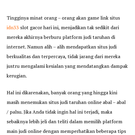
Tingginya minat orang – orang akan game link situs
idn33
slot gacor hari ini, menjadikan tak sedikit dari
mereka akhirnya berburu platform judi taruhan di
internet. Namun alih – alih mendapatkan situs judi
berkualitas dan terpercaya, tidak jarang dari mereka
justru mengalami kesialan yang mendatangkan dampak
kerugian.
Hal ini dikarenakan, banyak orang yang hingga kini
masih menemukan situs judi taruhan online abal – abal
/ palsu. Jika Anda tidak ingin hal ini terjadi, maka
sebaiknya lebih jeli dan teliti dalam memilih platform
main judi online dengan memperhatikan beberapa tips