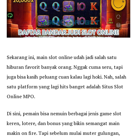
Sekarang ini, main slot online udah jadi salah satu
hiburan favorit banyak orang. Nggak cuma seru, tapi
juga bisa kasih peluang cuan kalau lagi hoki. Nah, salah
satu platform yang lagi hits banget adalah Situs Slot
Online MPO.
Di sini, pemain bisa nemuin berbagai jenis game slot
keren, lotere, dan bonus yang bikin semangat main
makin on fire. Tapi sebelum mulai muter gulungan,