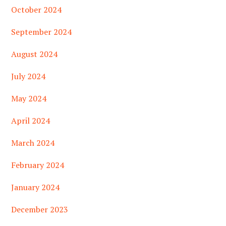
October 2024
September 2024
August 2024
July 2024
May 2024
April 2024
March 2024
February 2024
January 2024
December 2023