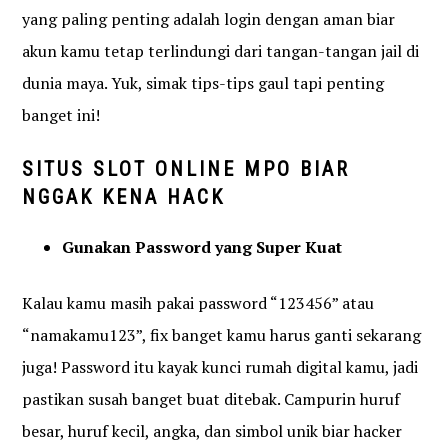
yang paling penting adalah login dengan aman biar
akun kamu tetap terlindungi dari tangan-tangan jail di
dunia maya. Yuk, simak tips-tips gaul tapi penting
banget ini!
SITUS SLOT ONLINE MPO BIAR
NGGAK KENA HACK
Gunakan Password yang Super Kuat
Kalau kamu masih pakai password “123456” atau
“namakamu123”, fix banget kamu harus ganti sekarang
juga! Password itu kayak kunci rumah digital kamu, jadi
pastikan susah banget buat ditebak. Campurin huruf
besar, huruf kecil, angka, dan simbol unik biar hacker