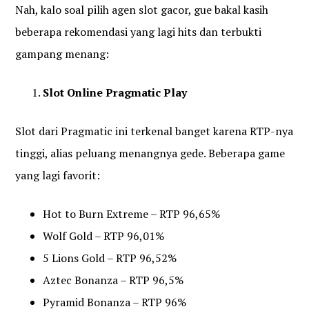
Nah, kalo soal pilih agen slot gacor, gue bakal kasih
beberapa rekomendasi yang lagi hits dan terbukti
gampang menang:
Slot Online Pragmatic Play
Slot dari Pragmatic ini terkenal banget karena RTP-nya
tinggi, alias peluang menangnya gede. Beberapa game
yang lagi favorit:
Hot to Burn Extreme – RTP 96,65%
Wolf Gold – RTP 96,01%
5 Lions Gold – RTP 96,52%
Aztec Bonanza – RTP 96,5%
Pyramid Bonanza – RTP 96%