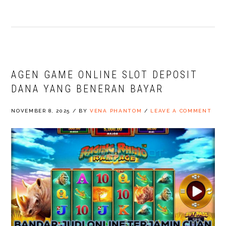
AGEN GAME ONLINE SLOT DEPOSIT
DANA YANG BENERAN BAYAR
NOVEMBER 8, 2025
/
BY
VENA PHANTOM
/
LEAVE A COMMENT