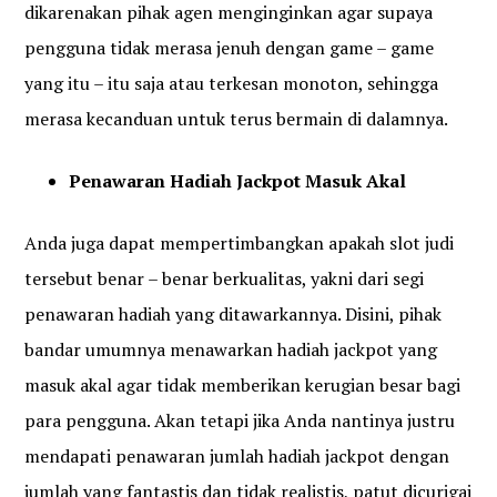
dikarenakan pihak agen menginginkan agar supaya
pengguna tidak merasa jenuh dengan game – game
yang itu – itu saja atau terkesan monoton, sehingga
merasa kecanduan untuk terus bermain di dalamnya.
Penawaran Hadiah Jackpot Masuk Akal
Anda juga dapat mempertimbangkan apakah slot judi
tersebut benar – benar berkualitas, yakni dari segi
penawaran hadiah yang ditawarkannya. Disini, pihak
bandar umumnya menawarkan hadiah jackpot yang
masuk akal agar tidak memberikan kerugian besar bagi
para pengguna.
Akan tetapi jika Anda nantinya justru
mendapati penawaran jumlah hadiah jackpot dengan
jumlah yang fantastis dan tidak realistis, patut dicurigai