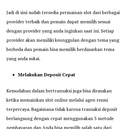
Jadi di sini sudah tersedia permainan slot dari berbagai
provider terbaik dan pemain dapat memilih sesuai
dengan provider yang anda inginkan saat ini. Setiap
provider akan memiliki keunggulan dengan tema yang
berbeda dan pemain bisa memilih berdasarkan tema
yang anda sukai.
Melakukan Deposit Cepat
Kemudahan dalam bertransaksi juga bisa dirasakan
ketika memainkan slot online melalui agen resmi
terpercaya. Bagaimana tidak karena transaksi deposit
berlangsung dengan cepat menggunakan 3 metode
pembayaran dan Anda bisa memilih salah satu dari