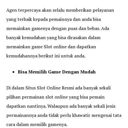
Agen terpercaya akan selalu memberikan pelayanan
yang terbaik kepada pemainnya dan anda bisa
memainkan gamenya dengan puas dan bebas. Ada
banyak kemudahan yang bisa dirasakan dalam
memainkan game Slot online dan dapatkan
kemudahannya berikut ini untuk anda.
Bisa Memilih Game Dengan Mudah
Di dalam Situs Slot Online Resmi ada banyak sekali
pilihan permainan slot online yang bisa pemain
dapatkan nantinya. Walaupun ada banyak sekali jenis
permainannya anda tidak perlu khawatir mengenai tata
cara dalam memilih gamenya.