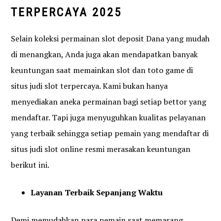
TERPERCAYA 2025
Selain koleksi permainan slot deposit Dana yang mudah
di menangkan, Anda juga akan mendapatkan banyak
keuntungan saat memainkan slot dan toto game di
situs judi slot terpercaya. Kami bukan hanya
menyediakan aneka permainan bagi setiap bettor yang
mendaftar. Tapi juga menyuguhkan kualitas pelayanan
yang terbaik sehingga setiap pemain yang mendaftar di
situs judi slot online resmi merasakan keuntungan
berikut ini.
Layanan Terbaik Sepanjang Waktu
Demi memudahkan para pemain saat memasang