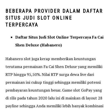
BEBERAPA PROVIDER DALAM DAFTAR
SITUS JUDI SLOT ONLINE
TERPERCAYA
Daftar Situs Judi Slot Online Terpercaya Fa Cai
Shen Deluxe (Habanero)
Habanero slot juga kerap memberikan keuntungan
terutama permainan Fa Cai Shen Deluxe yang memiliki
RTP hingga 95,50%. Nilai RTP surga dewa live dari
permainan ini cukup tinggi sehingga memiliki potensi
pembayaran keuntungan besar. Game slot GoPay yang
di rilis pada tahun 2020 lalu ini di mainkan di layout 28
payline sehingga Anda memiliki lebih banyak kombinasi