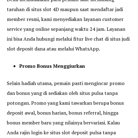
taruhan di situs slot 4D maupun saat mendaftar jadi
member resmi, kami menyediakan layanan customer
service yang online sepanjang waktu 24 jam. Layanan
ini bisa Anda hubungi melalui fitur live chat di situs judi
slot deposit dana atau melalui WhatsApp.
Promo Bonus Menggiurkan
Selain hadiah utama, pemain pasti mengincar promo
dan bonus yang di sediakan oleh situs pulsa tanpa
potongan. Promo yang kami tawarkan berupa bonus
deposit awal, bonus harian, bonus referral, hingga
bonus member baru yang nilainya bervariasi. Kalau
Anda rajin login ke situs slot deposit pulsa tanpa