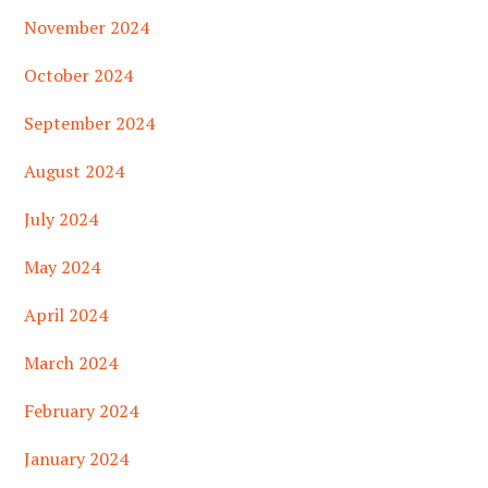
November 2024
October 2024
September 2024
August 2024
July 2024
May 2024
April 2024
March 2024
February 2024
January 2024