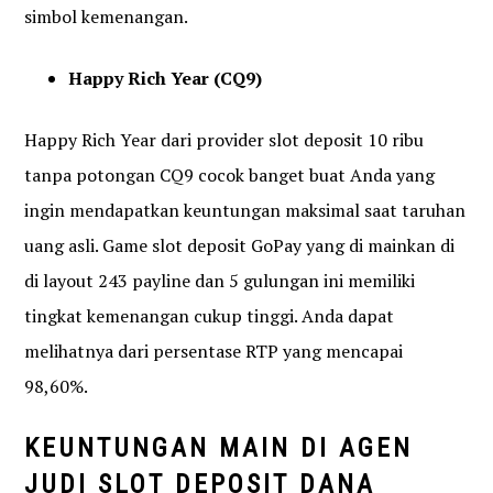
simbol kemenangan.
Happy Rich Year (CQ9)
Happy Rich Year dari provider slot deposit 10 ribu
tanpa potongan CQ9 cocok banget buat Anda yang
ingin mendapatkan keuntungan maksimal saat taruhan
uang asli. Game slot deposit GoPay yang di mainkan di
di layout 243 payline dan 5 gulungan ini memiliki
tingkat kemenangan cukup tinggi. Anda dapat
melihatnya dari persentase RTP yang mencapai
98,60%.
KEUNTUNGAN MAIN DI AGEN
JUDI SLOT DEPOSIT DANA