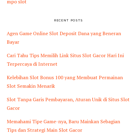
mpo slot
RECENT POSTS
Agen Game Online Slot Deposit Dana yang Beneran
Bayar
Cari Tahu Tips Memilih Link Situs Slot Gacor Hari Ini
Terpercaya di Internet
Kelebihan Slot Bonus 100 yang Membuat Permainan
Slot Semakin Menarik
Slot Tanpa Garis Pembayaran, Aturan Unik di Situs Slot
Gacor
Memahami Tipe Game-nya, Baru Mainkan Sebagian
Tips dan Strategi Main Slot Gacor