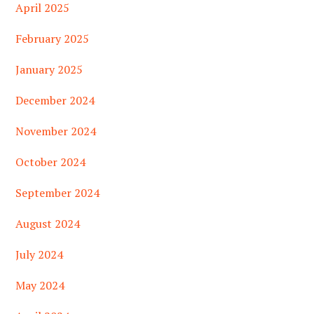
April 2025
February 2025
January 2025
December 2024
November 2024
October 2024
September 2024
August 2024
July 2024
May 2024