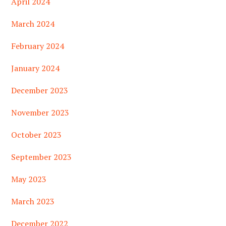
April 2024
March 2024
February 2024
January 2024
December 2023
November 2023
October 2023
September 2023
May 2023
March 2023
December 2022