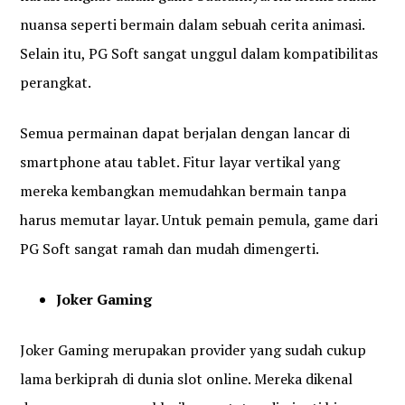
nuansa seperti bermain dalam sebuah cerita animasi.
Selain itu, PG Soft sangat unggul dalam kompatibilitas
perangkat.
Semua permainan dapat berjalan dengan lancar di
smartphone atau tablet.
Fitur layar vertikal yang
mereka kembangkan memudahkan bermain tanpa
harus memutar layar. Untuk pemain pemula, game dari
PG Soft sangat ramah dan mudah dimengerti.
Joker Gaming
Joker Gaming merupakan provider yang sudah cukup
lama berkiprah di dunia slot online. Mereka dikenal