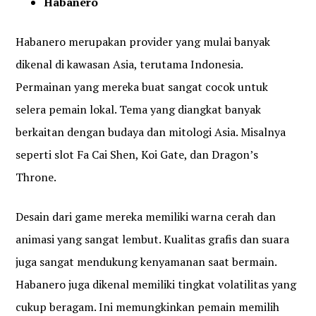
Habanero
Habanero merupakan provider yang mulai banyak
dikenal di kawasan Asia, terutama Indonesia.
Permainan yang mereka buat sangat cocok untuk
selera pemain lokal. Tema yang diangkat banyak
berkaitan dengan budaya dan mitologi Asia.
Misalnya
seperti slot Fa Cai Shen, Koi Gate, dan Dragon’s
Throne.
Desain dari game mereka memiliki warna cerah dan
animasi yang sangat lembut. Kualitas grafis dan suara
juga sangat mendukung kenyamanan saat bermain.
Habanero juga dikenal memiliki tingkat volatilitas yang
cukup beragam. Ini memungkinkan pemain memilih