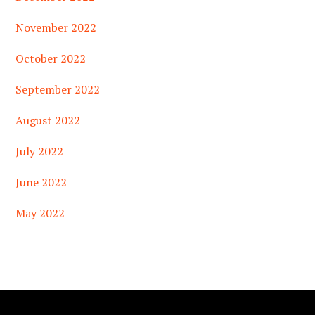
November 2022
October 2022
September 2022
August 2022
July 2022
June 2022
May 2022