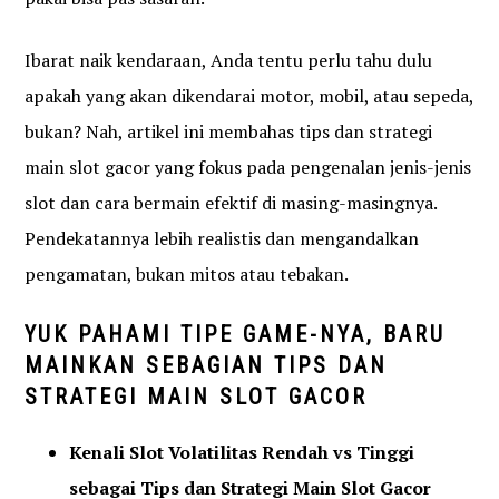
Ibarat naik kendaraan, Anda tentu perlu tahu dulu
apakah yang akan dikendarai motor, mobil, atau sepeda,
bukan? Nah, artikel ini membahas tips dan strategi
main slot gacor yang fokus pada pengenalan jenis-jenis
slot dan cara bermain efektif di masing-masingnya.
Pendekatannya lebih realistis dan mengandalkan
pengamatan, bukan mitos atau tebakan.
YUK PAHAMI TIPE GAME-NYA, BARU
MAINKAN SEBAGIAN TIPS DAN
STRATEGI MAIN SLOT GACOR
Kenali Slot Volatilitas Rendah vs Tinggi
sebagai Tips dan Strategi Main Slot Gacor