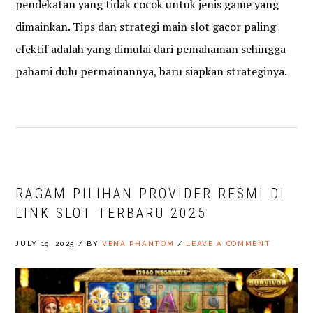
pendekatan yang tidak cocok untuk jenis game yang
dimainkan. Tips dan strategi main slot gacor paling
efektif adalah yang dimulai dari pemahaman sehingga
pahami dulu permainannya, baru siapkan strateginya.
RAGAM PILIHAN PROVIDER RESMI DI
LINK SLOT TERBARU 2025
JULY 19, 2025
/
BY
VENA PHANTOM
/
LEAVE A COMMENT