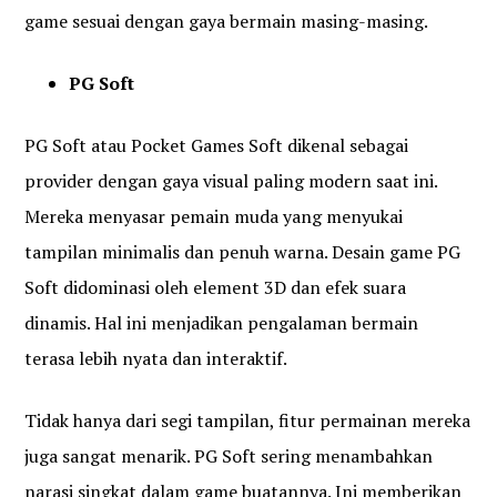
game sesuai dengan gaya bermain masing-masing.
PG Soft
PG Soft atau Pocket Games Soft dikenal sebagai
provider dengan gaya visual paling modern saat ini.
Mereka menyasar pemain muda yang menyukai
tampilan minimalis dan penuh warna. Desain game PG
Soft didominasi oleh element 3D dan efek suara
dinamis.
Hal ini menjadikan pengalaman bermain
terasa lebih nyata dan interaktif.
Tidak hanya dari segi tampilan, fitur permainan mereka
juga sangat menarik. PG Soft sering menambahkan
narasi singkat dalam game buatannya.
Ini memberikan