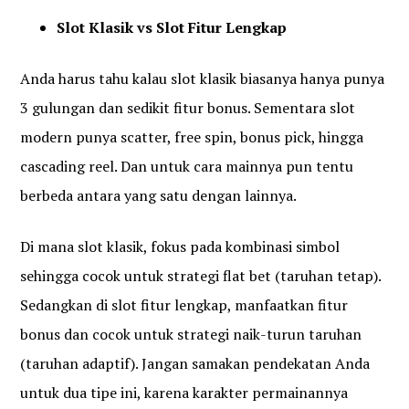
Slot Klasik vs Slot Fitur Lengkap
Anda harus tahu kalau slot klasik biasanya hanya punya
3 gulungan dan sedikit fitur bonus. Sementara slot
modern punya scatter, free spin, bonus pick, hingga
cascading reel. Dan untuk cara mainnya pun tentu
berbeda antara yang satu dengan lainnya.
Di mana slot klasik, fokus pada kombinasi simbol
sehingga cocok untuk strategi flat bet (taruhan tetap).
Sedangkan di slot fitur lengkap, manfaatkan fitur
bonus dan cocok untuk strategi naik-turun taruhan
(taruhan adaptif). Jangan samakan pendekatan Anda
untuk dua tipe ini, karena karakter permainannya