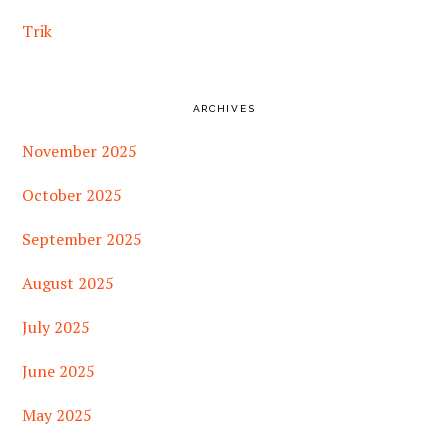
Trik
ARCHIVES
November 2025
October 2025
September 2025
August 2025
July 2025
June 2025
May 2025