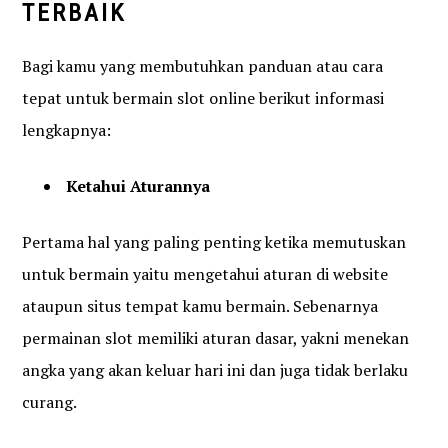
TERBAIK
Bagi kamu yang membutuhkan panduan atau cara
tepat untuk bermain slot online berikut informasi
lengkapnya:
Ketahui Aturannya
Pertama hal yang paling penting ketika memutuskan
untuk bermain yaitu mengetahui aturan di website
ataupun situs tempat kamu bermain. Sebenarnya
permainan slot memiliki aturan dasar, yakni menekan
angka yang akan keluar hari ini dan juga tidak berlaku
curang.