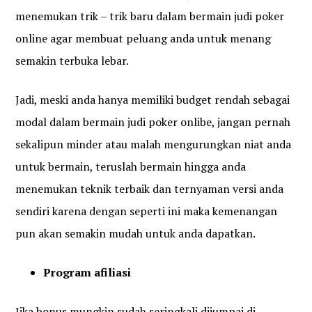
menemukan trik – trik baru dalam bermain judi poker
online agar membuat peluang anda untuk menang
semakin terbuka lebar.
Jadi, meski anda hanya memiliki budget rendah sebagai
modal dalam bermain judi poker onlibe, jangan pernah
sekalipun minder atau malah mengurungkan niat anda
untuk bermain, teruslah bermain hingga anda
menemukan teknik terbaik dan ternyaman versi anda
sendiri karena dengan seperti ini maka kemenangan
pun akan semakin mudah untuk anda dapatkan.
Program afiliasi
Jika bonus mungkin sudah seringkali dijumpai di