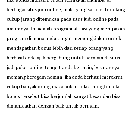
berbagai situs judi online, maka yang satu ini terbilang
cukup jarang ditemukan pada situs judi online pada
umumnya. Ini adalah program afiliasi yang merupakan
program di mana anda sangat memungkinkan untuk
mendapatkan bonus lebih dari setiap orang yang
berhasil anda ajak bergabung untuk bermain di situs
judi poker online tempat anda bermain, besarannya
memang beragam namun jika anda berhasil merekrut
cukup banyak orang maka bukan tidak mungkin bila
bonus tersebut bisa berjumlah sangat besar dan bisa
dimanfaatkan dengan baik untuk bermain.