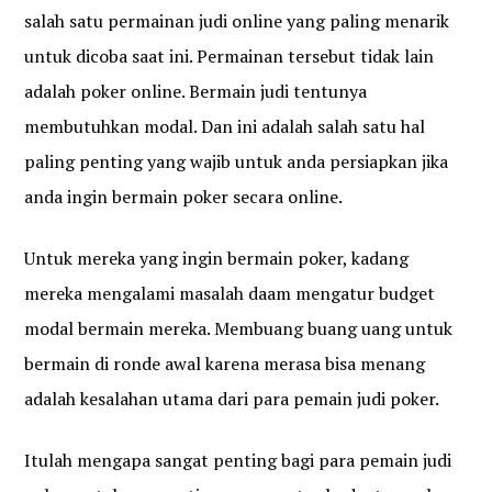
salah satu permainan judi online yang paling menarik
untuk dicoba saat ini. Permainan tersebut tidak lain
adalah poker online. Bermain judi tentunya
membutuhkan modal. Dan ini adalah salah satu hal
paling penting yang wajib untuk anda persiapkan jika
anda ingin bermain poker secara online.
Untuk mereka yang ingin bermain poker, kadang
mereka mengalami masalah daam mengatur budget
modal bermain mereka. Membuang buang uang untuk
bermain di ronde awal karena merasa bisa menang
adalah kesalahan utama dari para pemain judi poker.
Itulah mengapa sangat penting bagi para pemain judi