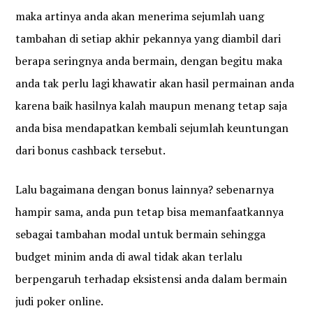
maka artinya anda akan menerima sejumlah uang
tambahan di setiap akhir pekannya yang diambil dari
berapa seringnya anda bermain, dengan begitu maka
anda tak perlu lagi khawatir akan hasil permainan anda
karena baik hasilnya kalah maupun menang tetap saja
anda bisa mendapatkan kembali sejumlah keuntungan
dari bonus cashback tersebut.
Lalu bagaimana dengan bonus lainnya? sebenarnya
hampir sama, anda pun tetap bisa memanfaatkannya
sebagai tambahan modal untuk bermain sehingga
budget minim anda di awal tidak akan terlalu
berpengaruh terhadap eksistensi anda dalam bermain
judi poker online.