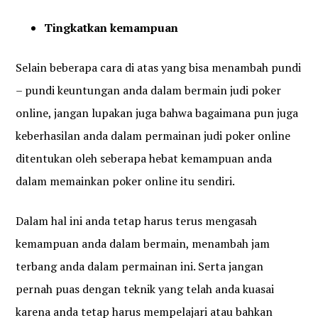
Tingkatkan kemampuan
Selain beberapa cara di atas yang bisa menambah pundi
– pundi keuntungan anda dalam bermain judi poker
online, jangan lupakan juga bahwa bagaimana pun juga
keberhasilan anda dalam permainan judi poker online
ditentukan oleh seberapa hebat kemampuan anda
dalam memainkan poker online itu sendiri.
Dalam hal ini anda tetap harus terus mengasah
kemampuan anda dalam bermain, menambah jam
terbang anda dalam permainan ini. Serta jangan
pernah puas dengan teknik yang telah anda kuasai
karena anda tetap harus mempelajari atau bahkan