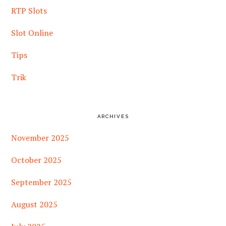
RTP Slots
Slot Online
Tips
Trik
ARCHIVES
November 2025
October 2025
September 2025
August 2025