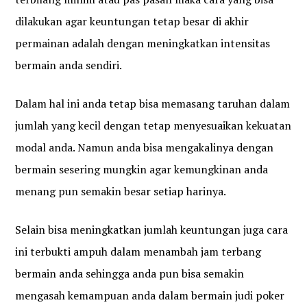
dilakukan agar keuntungan tetap besar di akhir
permainan adalah dengan meningkatkan intensitas
bermain anda sendiri.
Dalam hal ini anda tetap bisa memasang taruhan dalam
jumlah yang kecil dengan tetap menyesuaikan kekuatan
modal anda. Namun anda bisa mengakalinya dengan
bermain sesering mungkin agar kemungkinan anda
menang pun semakin besar setiap harinya.
Selain bisa meningkatkan jumlah keuntungan juga cara
ini terbukti ampuh dalam menambah jam terbang
bermain anda sehingga anda pun bisa semakin
mengasah kemampuan anda dalam bermain judi poker