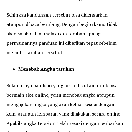
Sehingga kandungan tersebut bisa didengarkan
ataupun dibaca berulang. Dengan begitu kamu tidak
akan salah dalam melakukan taruhan apalagi
permainannya panduan ini diberikan tepat sebelum
memulai taruhan tersebut.
Menebak Angka taruhan
Selanjutnya panduan yang bisa dilakukan untuk bisa
bermain slot online, yaitu menebak angka ataupun
mengajukan angka yang akan keluar sesuai dengan
koin, ataupun lemparan yang dilakukan secara online.
Apabila angka tersebut telah sesuai dengan perbankan