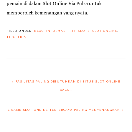
pemain di dalam Slot Online Via Pulsa untuk
memperoleh kemenangan yang nyata.
FILED UNDER:
BLOG
,
INFORMASI
,
RTP SLOTS
,
SLOT ONLINE
,
TIPS
,
TRIK
PREVIOUS
« FASILITAS PALING DIBUTUHKAN DI SITUS SLOT ONLINE
POST:
GACOR
NEXT
4 GAME SLOT ONLINE TERPERCAYA PALING MENYENANGKAN »
POST: