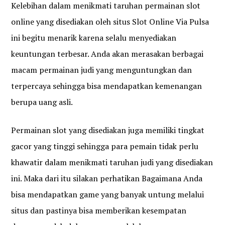
Kelebihan dalam menikmati taruhan permainan slot
online yang disediakan oleh situs Slot Online Via Pulsa
ini begitu menarik karena selalu menyediakan
keuntungan terbesar. Anda akan merasakan berbagai
macam permainan judi yang menguntungkan dan
terpercaya sehingga bisa mendapatkan kemenangan
berupa uang asli.
Permainan slot yang disediakan juga memiliki tingkat
gacor yang tinggi sehingga para pemain tidak perlu
khawatir dalam menikmati taruhan judi yang disediakan
ini. Maka dari itu silakan perhatikan Bagaimana Anda
bisa mendapatkan game yang banyak untung melalui
situs dan pastinya bisa memberikan kesempatan