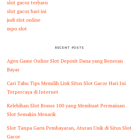
slot gacor terbaru
slot gacor hari ini
judi slot online
mpo slot
RECENT POSTS
Agen Game Online Slot Deposit Dana yang Beneran
Bayar
Cari Tahu Tips Memilih Link Situs Slot Gacor Hari Ini
Terpercaya di Internet
Kelebihan Slot Bonus 100 yang Membuat Permainan
Slot Semakin Menarik
Slot Tanpa Garis Pembayaran, Aturan Unik di Situs Slot
Gacor