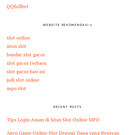
QQfullbet
WEBSITE REKOMENDASI 2
slot online
situs slot
bandar slot gacor
slot gacor terbaru
slot gacor hari ini
judi slot online
mpo slot
RECENT POSTS
Tips Login Aman di Situs Slot Online MPO
Agen Game Online Slot Deposit Dana yang Beneran