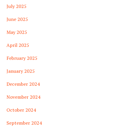
July 2025
June 2025
May 2025
April 2025
February 2025
January 2025
December 2024
November 2024
October 2024
September 2024