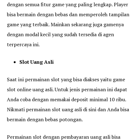
dengan semua fitur game yang paling lengkap. Player
bisa bermain dengan bebas dan memperoleh tampilan
game yang terbaik. Mainkan sekarang juga gamenya
dengan modal kecil yang sudah tersedia di agen
terpercaya ini.
Slot Uang Asli
Saat ini permainan slot yang bisa diakses yaitu game
slot online uang asli. Untuk jenis permainan ini dapat
Anda coba dengan memakai deposit minimal 10 ribu.
Nikmati permainan slot uang asli di sini dan Anda bisa
bermain dengan bebas potongan.
Permainan slot dengan pembayaran uang asli bisa