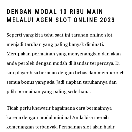
DENGAN MODAL 10 RIBU MAIN
MELALUI AGEN SLOT ONLINE 2023
Seperti yang kita tahu saat ini taruhan online slot
menjadi taruhan yang paling banyak diminati.
Merupakan permainan yang menyenangkan dan akan
anda peroleh dengan mudah di Bandar terpercaya. Di
sini player bisa bermain dengan bebas dan memperoleh
semua bonus yang ada. Jadi siapkan taruhannya dan
pilih permainan yang paling sederhana.
Tidak perlu khawatir bagaimana cara bermainnya
karena dengan modal minimal Anda bisa meraih
kemenangan terbanyak. Permainan slot akan hadir