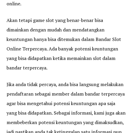
online.
Akan tetapi game slot yang benar-benar bisa
dimainkan dengan mudah dan mendatangkan
keuntungan hanya bisa ditemukan dalam Bandar Slot
Online Terpercaya. Ada banyak potensi keuntungan
yang bisa didapatkan ketika memainkan slot dalam
bandar terpercaya.
Jika anda tidak percaya, anda bisa langsung melakukan
pendaftaran sebagai member dalam bandar terpercaya
agar bisa mengetahui potensi keuntungan apa saja
yang bisa didapatkan. Sebagai informasi, kami juga akan
membeberkan potensi keuntungan yang dimaksudkan,
jadi pastikan anda tak ketinggalan satu informasi pun.