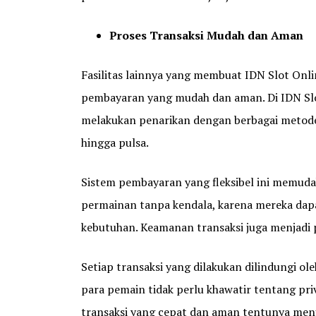
Proses Transaksi Mudah dan Aman
Fasilitas lainnya yang membuat IDN Slot Onli
pembayaran yang mudah dan aman. Di IDN Slo
melakukan penarikan dengan berbagai metode t
hingga pulsa.
Sistem pembayaran yang fleksibel ini memud
permainan tanpa kendala, karena mereka dap
kebutuhan. Keamanan transaksi juga menjadi p
Setiap transaksi yang dilakukan dilindungi o
para pemain tidak perlu khawatir tentang pr
transaksi yang cepat dan aman tentunya menja