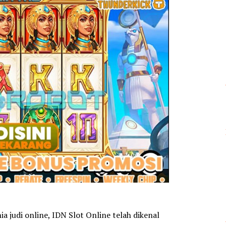
a judi online, IDN Slot Online telah dikenal