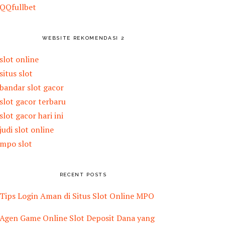
QQfullbet
WEBSITE REKOMENDASI 2
slot online
situs slot
bandar slot gacor
slot gacor terbaru
slot gacor hari ini
judi slot online
mpo slot
RECENT POSTS
Tips Login Aman di Situs Slot Online MPO
Agen Game Online Slot Deposit Dana yang