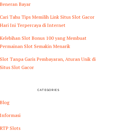
Beneran Bayar
Cari Tahu Tips Memilih Link Situs Slot Gacor
Hari Ini Terpercaya di Internet
Kelebihan Slot Bonus 100 yang Membuat
Permainan Slot Semakin Menarik
Slot Tanpa Garis Pembayaran, Aturan Unik di
Situs Slot Gacor
CATEGORIES
Blog
Informasi
RTP Slots