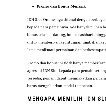
Promo dan Bonus Menarik
IDN Slot Online juga dikenal dengan berbaga
kepada para pemainnya. Ada banyak pilihan b
bonus selamat datang, bonus cashback, hingga
untuk memberikan keuntungan tambahan kepad
lama menikmati permainan dan berkesempatan
Promo dan bonus ini tidak hanya memberikan
apresiasi IDN Slot kepada para pemain seti
tersedia, pemain dapat meningkatkan pelua
harus mengeluarkan modal tambahan.
MENGAPA MEMILIH IDN SL