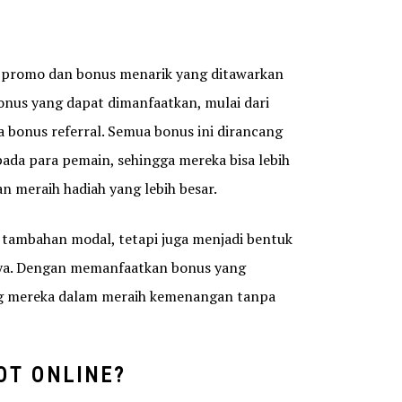
i promo dan bonus menarik yang ditawarkan
onus yang dapat dimanfaatkan, mulai dari
 bonus referral. Semua bonus ini dirancang
a para pemain, sehingga mereka bisa lebih
 meraih hadiah yang lebih besar.
 tambahan modal, tetapi juga menjadi bentuk
anya. Dengan memanfaatkan bonus yang
ng mereka dalam meraih kemenangan tanpa
OT ONLINE?