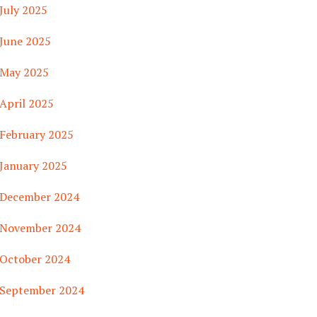
July 2025
June 2025
May 2025
April 2025
February 2025
January 2025
December 2024
November 2024
October 2024
September 2024