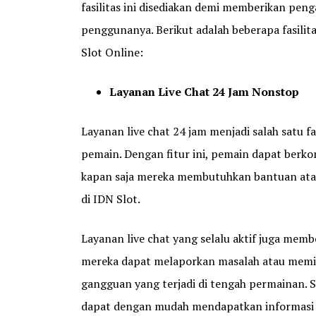
fasilitas ini disediakan demi memberikan pen
penggunanya. Berikut adalah beberapa fasilit
Slot Online:
Layanan Live Chat 24 Jam Nonstop
Layanan live chat 24 jam menjadi salah satu f
pemain. Dengan fitur ini, pemain dapat berk
kapan saja mereka membutuhkan bantuan atau
di IDN Slot.
Layanan live chat yang selalu aktif juga mem
mereka dapat melaporkan masalah atau memin
gangguan yang terjadi di tengah permainan. Se
dapat dengan mudah mendapatkan informasi t