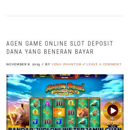
AGEN GAME ONLINE SLOT DEPOSIT
DANA YANG BENERAN BAYAR
NOVEMBER 8, 2025
/
BY
VENA PHANTOM
/
LEAVE A COMMENT