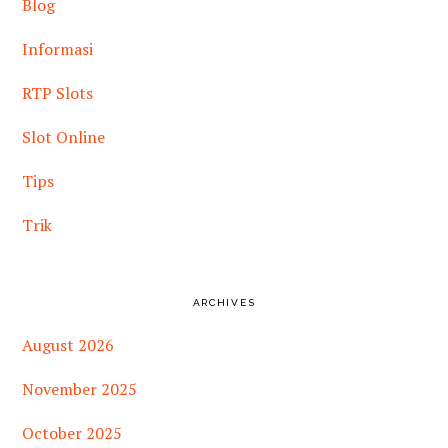
Blog
Informasi
RTP Slots
Slot Online
Tips
Trik
ARCHIVES
August 2026
November 2025
October 2025