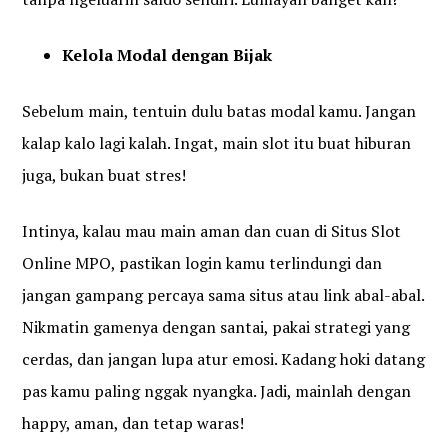
Kelola Modal dengan Bijak
Sebelum main, tentuin dulu batas modal kamu. Jangan
kalap kalo lagi kalah. Ingat, main slot itu buat hiburan
juga, bukan buat stres!
Intinya, kalau mau main aman dan cuan di Situs Slot
Online MPO, pastikan login kamu terlindungi dan
jangan gampang percaya sama situs atau link abal-abal.
Nikmatin gamenya dengan santai, pakai strategi yang
cerdas, dan jangan lupa atur emosi. Kadang hoki datang
pas kamu paling nggak nyangka. Jadi, mainlah dengan
happy, aman, dan tetap waras!