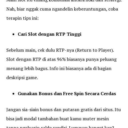
Nah, biar nggak cuma ngandelin keberuntungan, coba
terapin tips ini:
Cari Slot dengan RTP Tinggi
Sebelum main, cek dulu RTP-nya (Return to Player).
Slot dengan RTP di atas 96% biasanya punya peluang
menang lebih bagus. Info ini biasanya ada di bagian
deskripsi game.
Gunakan Bonus dan Free Spin Secara Cerdas
Jangan sia-siain bonus dan putaran gratis dari situs. Itu
bisa jadi modal tambahan buat kamu muter mesin
tanpa ngeluarin saldo sendiri. Lumayan banget kan?