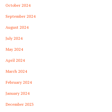
October 2024
September 2024
August 2024
July 2024
May 2024
April 2024
March 2024
February 2024
January 2024
December 2023