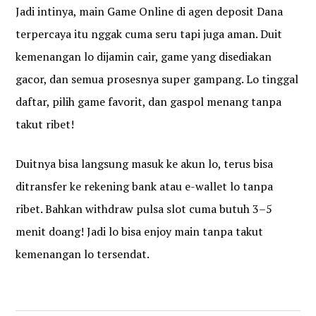
Jadi intinya, main Game Online di agen deposit Dana
terpercaya itu nggak cuma seru tapi juga aman. Duit
kemenangan lo dijamin cair, game yang disediakan
gacor, dan semua prosesnya super gampang. Lo tinggal
daftar, pilih game favorit, dan gaspol menang tanpa
takut ribet!
Duitnya bisa langsung masuk ke akun lo, terus bisa
ditransfer ke rekening bank atau e-wallet lo tanpa
ribet. Bahkan withdraw pulsa slot cuma butuh 3–5
menit doang! Jadi lo bisa enjoy main tanpa takut
kemenangan lo tersendat.