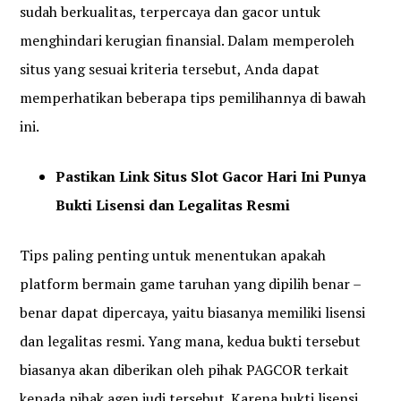
sudah berkualitas, terpercaya dan gacor untuk
menghindari kerugian finansial. Dalam memperoleh
situs yang sesuai kriteria tersebut, Anda dapat
memperhatikan beberapa tips pemilihannya di bawah
ini.
Pastikan Link Situs Slot Gacor Hari Ini Punya
Bukti Lisensi dan Legalitas Resmi
Tips paling penting untuk menentukan apakah
platform bermain game taruhan yang dipilih benar –
benar dapat dipercaya, yaitu biasanya memiliki lisensi
dan legalitas resmi. Yang mana, kedua bukti tersebut
biasanya akan diberikan oleh pihak PAGCOR terkait
kepada pihak agen judi tersebut.
Karena bukti lisensi