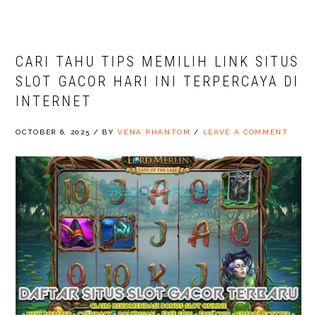
CARI TAHU TIPS MEMILIH LINK SITUS
SLOT GACOR HARI INI TERPERCAYA DI
INTERNET
OCTOBER 6, 2025
/
BY
VENA PHANTOM
/
LEAVE A COMMENT