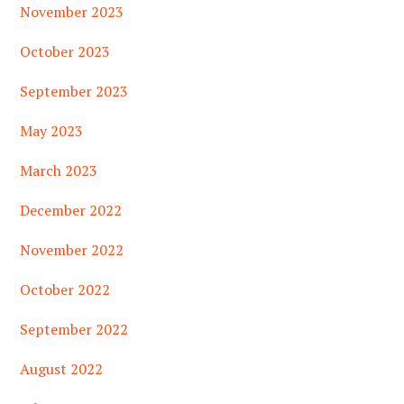
November 2023
October 2023
September 2023
May 2023
March 2023
December 2022
November 2022
October 2022
September 2022
August 2022