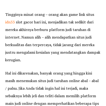
Tingginya minat orang – orang akan game link situs
idn33
slot gacor hari ini, menjadikan tak sedikit dari
mereka akhirnya berburu platform judi taruhan di
internet. Namun alih – alih mendapatkan situs judi
berkualitas dan terpercaya, tidak jarang dari mereka
justru mengalami kesialan yang mendatangkan dampak
kerugian.
Hal ini dikarenakan, banyak orang yang hingga kini
masih menemukan situs judi taruhan online abal – abal
/ palsu. Jika Anda tidak ingin hal ini terjadi, maka
sebaiknya lebih jeli dan teliti dalam memilih platform
main judi online dengan memperhatikan beberapa tips