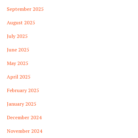
September 2025
August 2025
July 2025
June 2025
May 2025
April 2025
February 2025
January 2025
December 2024
November 2024