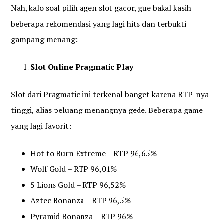
Nah, kalo soal pilih agen slot gacor, gue bakal kasih
beberapa rekomendasi yang lagi hits dan terbukti
gampang menang:
Slot Online Pragmatic Play
Slot dari Pragmatic ini terkenal banget karena RTP-nya
tinggi, alias peluang menangnya gede. Beberapa game
yang lagi favorit:
Hot to Burn Extreme – RTP 96,65%
Wolf Gold – RTP 96,01%
5 Lions Gold – RTP 96,52%
Aztec Bonanza – RTP 96,5%
Pyramid Bonanza – RTP 96%