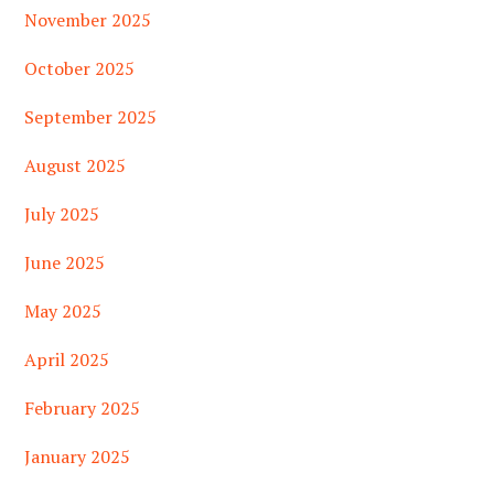
November 2025
October 2025
September 2025
August 2025
July 2025
June 2025
May 2025
April 2025
February 2025
January 2025