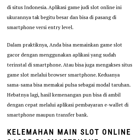
di situs Indonesia.
Aplikasi game judi slot online ini
ukurannya tak begitu besar dan bisa di pasang di
smartphone versi
entry level
.
Dalam praktiknya, Anda bisa memainkan game slot
gacor dengan menggunakan aplikasi yang sudah
terinstal di smartphone.
Atau bisa juga mengakses situs
game slot melalui browser smartphone. Keduanya
sama-sama bisa memakai pulsa sebagai modal taruhan.
Hebatnya lagi, hasil kemenangan pun bisa di ambil
dengan cepat melalui aplikasi pembayaran e-wallet di
smartphone maupun transfer bank.
KELEMAHAN MAIN SLOT ONLINE