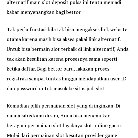
alternatif main slot deposit pulsa ini tentu menjadi
kabar menyenangkan bagi bettor.
Tak perlu frustasi bila tak bisa mengakses link website
utama karena masih bisa akses pakai link alternatif.
Untuk bisa bermain slot terbaik di link alternatif, Anda
tak akan kesulitan karena prosesnya sama seperti
ketika daftar.
Bagi bettor baru, lakukan proses
registrasi sampai tuntas hingga mendapatkan user ID
dan password untuk masuk ke situs judi slot.
Kemudian pilih permainan slot yang di inginkan.
Di
dalam situs kami di sini, Anda bisa menemukan
beragam permainan slot layaknya slot online gacor.
Mulai dari permainan slot besutan provider game