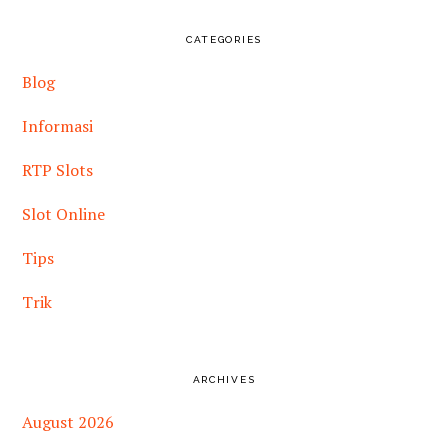
CATEGORIES
Blog
Informasi
RTP Slots
Slot Online
Tips
Trik
ARCHIVES
August 2026