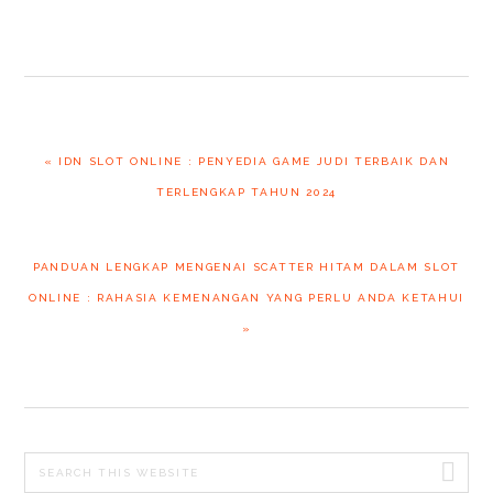
PREVIOUS
« IDN SLOT ONLINE : PENYEDIA GAME JUDI TERBAIK DAN
POST:
TERLENGKAP TAHUN 2024
NEXT
PANDUAN LENGKAP MENGENAI SCATTER HITAM DALAM SLOT
POST:
ONLINE : RAHASIA KEMENANGAN YANG PERLU ANDA KETAHUI
»
PRIMARY
Search