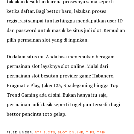
tak akan kesulitan karena prosesnya sama seperti
ketika daftar. Bagi bettor baru, lakukan proses
registrasi sampai tuntas hingga mendapatkan user ID
dan password untuk masuk ke situs judi slot. Kemudian
pilih permainan slot yang di inginkan.
Di dalam situs ini, Anda bisa menemukan beragam
permainan
slot
layaknya slot online. Mulai dari
permainan slot besutan provider game Habanero,
Pragmatic Play, Joker123, Spadegaming hingga Top
Trend Gaming ada di sini. Bukan hanya itu saja,
permainan judi klasik seperti togel pun tersedia bagi
bettor pencinta toto gelap.
FILED UNDER:
RTP SLOTS
,
SLOT ONLINE
,
TIPS
,
TRIK