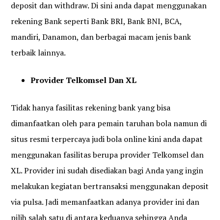
deposit dan withdraw. Di sini anda dapat menggunakan
rekening Bank seperti Bank BRI, Bank BNI, BCA,
mandiri, Danamon, dan berbagai macam jenis bank
terbaik lainnya.
Provider Telkomsel Dan XL
Tidak hanya fasilitas rekening bank yang bisa
dimanfaatkan oleh para pemain taruhan bola namun di
situs resmi terpercaya judi bola online kini anda dapat
menggunakan fasilitas berupa provider Telkomsel dan
XL. Provider ini sudah disediakan bagi Anda yang ingin
melakukan kegiatan bertransaksi menggunakan deposit
via pulsa. Jadi memanfaatkan adanya provider ini dan
pilih salah satu di antara keduanya sehingga Anda