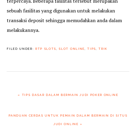
terpercaya. Beberapa fasilitas tersebut merupakan
sebuah fasilitas yang digunakan untuk melakukan
transaksi deposit sehingga memudahkan anda dalam
melakukannya.
FILED UNDER:
RTP SLOTS
,
SLOT ONLINE
,
TIPS
,
TRIK
PREVIOUS
« TIPS DASAR DALAM BERMAIN JUDI POKER ONLINE
POST:
NEXT
PANDUAN CERDAS UNTUK PEMAIN DALAM BERMAIN DI SITUS
POST:
JUDI ONLINE »