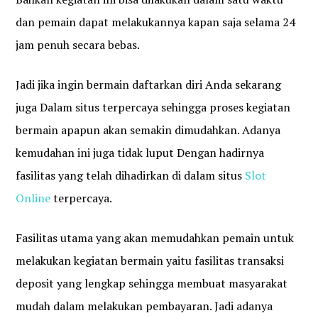
dan pemain dapat melakukannya kapan saja selama 24
jam penuh secara bebas.
Jadi jika ingin bermain daftarkan diri Anda sekarang
juga Dalam situs terpercaya sehingga proses kegiatan
bermain apapun akan semakin dimudahkan. Adanya
kemudahan ini juga tidak luput Dengan hadirnya
fasilitas yang telah dihadirkan di dalam situs
Slot
Online
terpercaya.
Fasilitas utama yang akan memudahkan pemain untuk
melakukan kegiatan bermain yaitu fasilitas transaksi
deposit yang lengkap sehingga membuat masyarakat
mudah dalam melakukan pembayaran. Jadi adanya